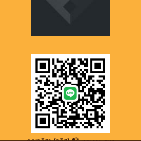
คุณอลิสา
(
อลิส
)