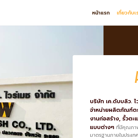
หน้าแรก
เกี่ยวกับเ
บริษัท เค
.
ดับบลิว
.
ไ
จำหน่ายผลิตภัณฑ์
งานก่อสร้าง
,
รั้วตะ
แบบต่างๆ
ที่มีคุณภ
มาตรฐานภายในประเทศ ร